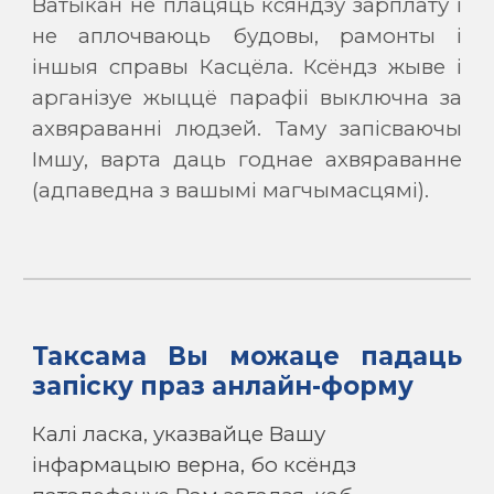
Ватыкан не плацяць ксяндзу зарплату і
не аплочваюць будовы, рамонты і
іншыя справы Касцёла. Ксёндз жыве і
арганізуе жыццё парафіі выключна за
ахвяраванні людзей. Таму запісваючы
Імшу, варта даць годнае ахвяраванне
(адпаведна з вашымі магчымасцямі).
Таксама Вы можаце падаць
запіску праз анлайн-форму
Калі ласка, указвайце Вашу
інфармацыю верна, бо ксёндз