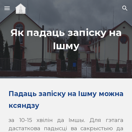
Skip to main content
Skip to navigation
Як падаць запіску на
Ішму
Падаць запіску на Ішму можна
ксяндзу
за 10-15 хвілін да Імшы. Для гэтага
дастаткова падысці ва сакрыстыю да