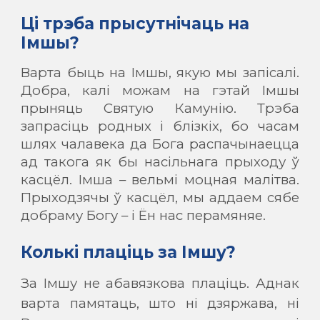
Ці трэба прысутнічаць на
Імшы?
Варта быць на Імшы, якую мы запісалі.
Добра, калі можам на гэтай Імшы
прыняць Святую Камунію. Трэба
запрасіць родных і блізкіх, бо часам
шлях чалавека да Бога распачынаецца
ад такога як бы насільнага прыходу ў
касцёл. Імша – вельмі моцная малітва.
Прыходзячы ў касцёл, мы аддаем сябе
добраму Богу – і Ён нас перамяняе.
Колькі плаціць за Імшу?
За Імшу не абавязкова плаціць. Аднак
варта памятаць, што ні дзяржава, ні