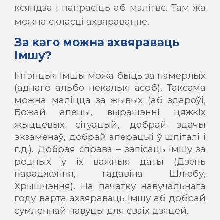
ксяндза і папрасіць аб малітве. Там жа
можна скласці ахвяраванне.
За каго можна ахвяраваць
Імшу?
Інтэнцыя Імшы можа быць за памерлых
(аднаго альбо некалькі асоб). Таксама
можна маліцца за жывых (аб здароўі,
Божай апецы, вырашэнні цяжкіх
жыццевых сітуацый, добрай здачы
экзаменаў, добрай аперацыі ў шпіталі і
г.д.). Добрая справа – запісаць Імшу за
родных у іх важныя даты (Дзень
нараджэння, гадавіна Шлюбу,
Хрышчэння). На пачатку навучальнага
году варта ахвяраваць Імшу аб добрай
сумленнай навуцы для сваіх дзяцей.