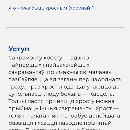
Хто можа быць хросным (хроснай)?
Уступ
Сакрамэнту хросту — адзін з
найпершых і найважнейшых
сакрамэнтаў, прымаючы які чалавек
пазбаўляецца ад заганы першароднага
граху. Праз хрост людзі далучаюцца да
супольнасці люду божага — Касцёла.
Толькі пасля прыняцця хросту можна
прыймаць іншыя сакрамэнты. Хрост —
толькі пачатак, які патрабуе далейшага
развіцця і жыцця паводле прынятай