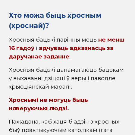
Хто можа быць хросным
(хроснай)
?
Хросныя бацькі павінны мець
не менш
16 гадоў
і
адчуваць адказнасць за
даручанае заданне
.
Хросныя бацькі дапамагаюць бацькам
у выхаванні дзіцяці ў веры і паводле
хрысціянскай маралі.
Хроснымі не могуць быць
няверуючыя людзі.
Пажадана, каб хаця б адзін з хросных
быў практыкуючым католікам (гэта