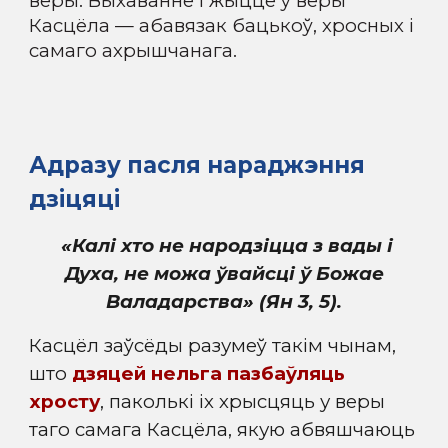
веры. Выхаванне і жыццё ў веры
Касцёла — абавязак бацькоў, хросных і
самаго ахрышчанага.
Адразу пасля нараджэння
дзіцяці
«Калі хто не народзіцца з вады і
Духа, не можа ўвайсці ў Божае
Валадарства» (Ян 3, 5).
Касцёл заўсёды разумеў такім чынам,
што
дзяцей нельга пазбаўляць
хросту
, паколькі іх хрысцяць у веры
таго самага Касцёла, якую абвяшчаюць