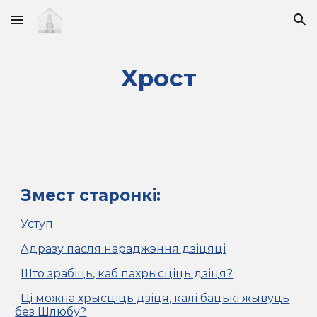
Skip to main content
Skip to navigation
Хрост
Змест старонкі:
Уступ
Адразу пасля нараджэння дзіцяці
Што зрабіць, каб пахрысціць дзіця?
Ці можна хрысціць дзіця, калі бацькі жывуць
без Шлюбу?