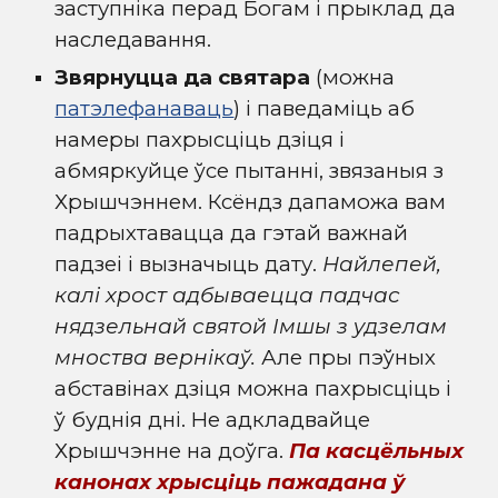
заступніка перад Богам і прыклад да
наследавання.
Звярнуцца да святара
(можна
патэлефанаваць
) і паведаміць аб
намеры пахрысціць дзіця і
абмяркуйце ўсе пытанні, звязаныя з
Хрышчэннем. Ксёндз дапаможа вам
падрыхтавацца да гэтай важнай
падзеі і вызначыць дату.
Найлепей,
калі хрост адбываецца падчас
нядзельнай святой Імшы з удзелам
мноства вернікаў.
Але пры пэўных
абставінах дзіця можна пахрысціць і
ў буднія дні. Не адкладвайце
Хрышчэнне на доўга.
Па касцёльных
канонах хрысціць пажадана ў