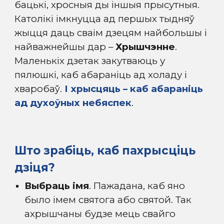
бацькі, хросныя ды іншыя прысутныя.
Католікі імкнуцца ад першых тыдняў
жыцця даць сваім дзецям найбольшы і
найважнейшы дар –
Хрышчэнне
.
Маленькіх дзетак закутваюць у
пялюшкі, каб абараніць ад холаду і
хваробаў.
І хрысцяць – каб абараніць
ад духоўных небяспек
.
Што зрабіць, каб пахрысціць
дзіця?
Выбраць імя
. Пажадана, каб яно
было імем святога або святой. Так
ахрышчаны будзе мець свайго