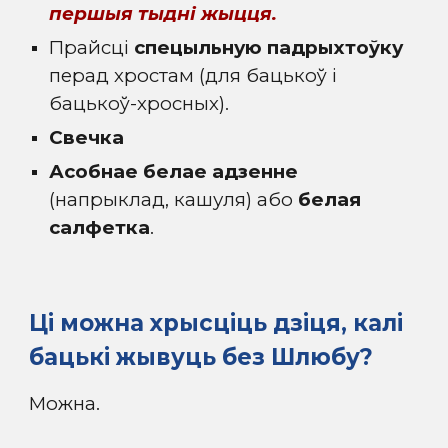
першыя тыдні жыцця.
Прайсці
спецыльную падрыхтоўку
перад хростам (для бацькоў і
бацькоў-хросных).
Свечка
Асобнае белае адзенне
(напрыклад, кашуля) або
белая
салфетка
.
Ці можна хрысціць дзіця, калі
бацькі жывуць без Шлюбу
?
Можна.