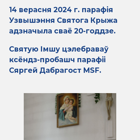
14 верасня 2024 г. парафія
Узвышэння Святога Крыжа
адзначыла сваё 20-годдзе.
Святую Імшу цэлебраваў
ксёндз-пробашч парафіі
Сяргей Дабрагост MSF.